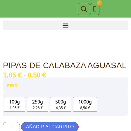
PIPAS DE CALABAZA AGUASAL
1,05
€
-
8,50
€
PESO
100g
250g
500g
1000g
1,05 €
2,28 €
4,35 €
8,50 €
AÑADIR AL CARRITO