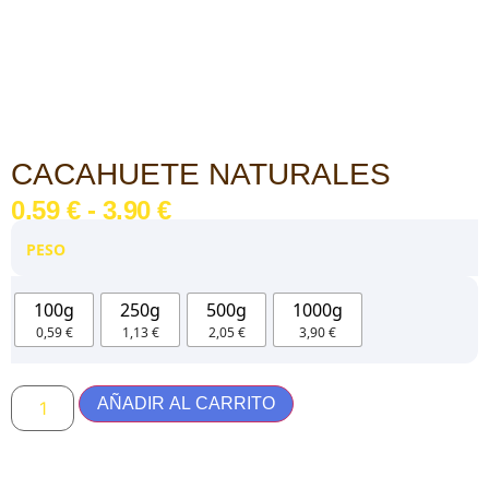
CACAHUETE NATURALES
0,59
€
-
3,90
€
PESO
100g
250g
500g
1000g
0,59 €
1,13 €
2,05 €
3,90 €
AÑADIR AL CARRITO